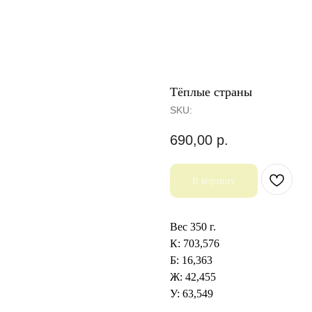
Тёплые страны
SKU:
690,00
р.
В корзину
Вес 350 г.
К: 703,576
Б: 16,363
Ж: 42,455
У: 63,549