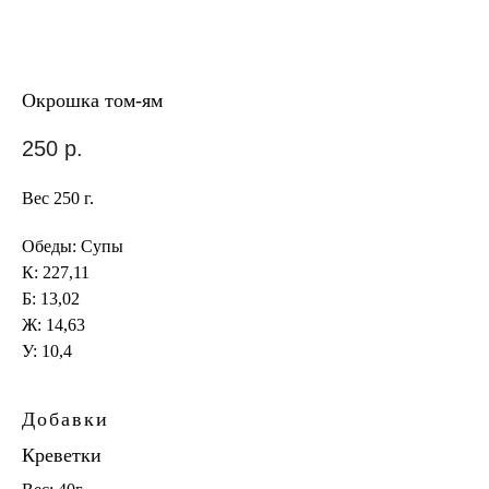
Окрошка том-ям
250
р.
Вес 250 г.
Обеды: Супы
К: 227,11
Б: 13,02
Ж: 14,63
У: 10,4
Добавки
Креветки
Ка