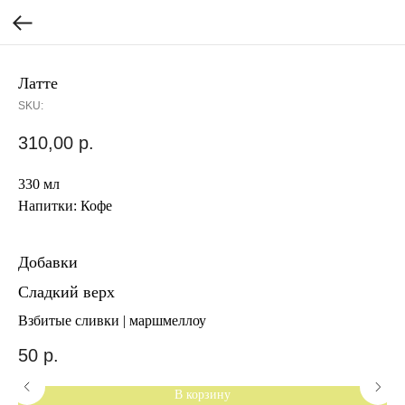
Латте
SKU:
310,00
р.
330 мл
Напитки: Кофе
Добавки
Сладкий верх
Мо
Взбитые сливки | маршмеллоу
Ко
50
р.
8
В корзину